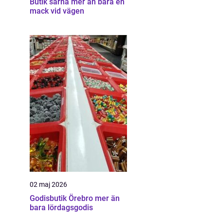
Butik särna mer än bara en
mack vid vägen
02 maj 2026
Godisbutik Örebro mer än
bara lördagsgodis