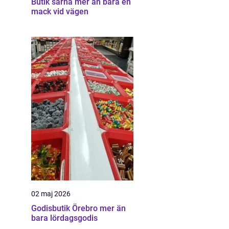
Butik särna mer än bara en
mack vid vägen
02 maj 2026
Godisbutik Örebro mer än
bara lördagsgodis