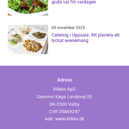
goda val för vardagen
09 november 2025
Catering i Uppsala: Att planera ett
lyckat evenemang
Adress
web:
www.klikko.dk