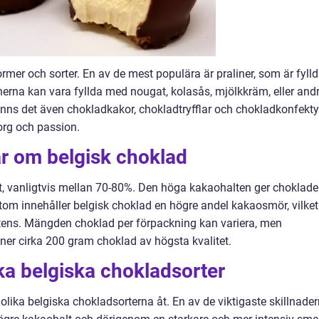
mer och sorter. En av de mest populära är praliner, som är fyll
nerna kan vara fyllda med nougat, kolasås, mjölkkräm, eller and
finns det även chokladkakor, chokladtryfflar och chokladkonfekty
rg och passion.
ar om belgisk choklad
t, vanligtvis mellan 70-80%. Den höga kakaohalten ger choklad
om innehåller belgisk choklad en högre andel kakaosmör, vilket
stens. Mängden choklad per förpackning kan variera, men
iner cirka 200 gram choklad av högsta kvalitet.
ika belgiska chokladsorter
e olika belgiska chokladsorterna åt. En av de viktigaste skillnade