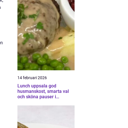
k,
a
en
14 februari 2026
Lunch uppsala god
husmanskost, smarta val
och sköna pauser i
vardagen