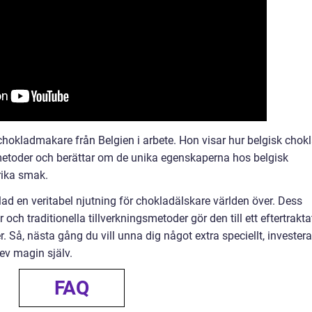
chokladmakare från Belgien i arbete. Hon visar hur belgisk chok
a metoder och berättar om de unika egenskaperna hos belgisk
rika smak.
d en veritabel njutning för chokladälskare världen över. Dess
 och traditionella tillverkningsmetoder gör den till ett eftertrakta
 Så, nästa gång du vill unna dig något extra speciellt, investera
ev magin själv.
FAQ