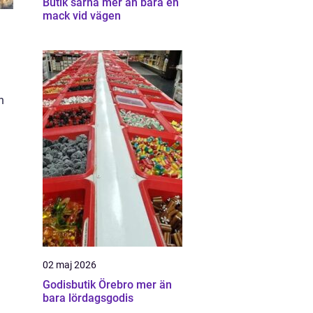
Butik särna mer än bara en
mack vid vägen
n
02 maj 2026
Godisbutik Örebro mer än
bara lördagsgodis