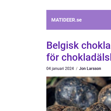
MATIDEER.
se
Belgisk chokl
för chokladäls
04 januari 2024
Jon Larsson