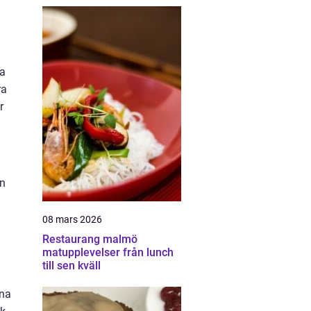
da
ra
r
en
08 mars 2026
Restaurang malmö
matupplevelser från lunch
till sen kväll
rna