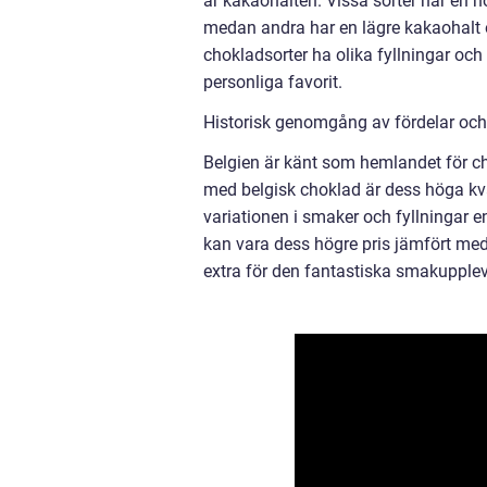
är kakaohalten. Vissa sorter har en 
medan andra har en lägre kakaohalt
chokladsorter ha olika fyllningar och 
personliga favorit.
Historisk genomgång av fördelar och
Belgien är känt som hemlandet för ch
med belgisk choklad är dess höga kva
variationen i smaker och fyllningar 
kan vara dess högre pris jämfört med
extra för den fantastiska smakupplev