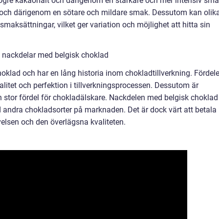
högre kakaohalt och därigenom en starkare och mer intensiv sma
 och därigenom en sötare och mildare smak. Dessutom kan olik
smaksättningar, vilket ger variation och möjlighet att hitta sin
 nackdelar med belgisk choklad
oklad och har en lång historia inom chokladtillverkning. Fördel
litet och perfektion i tillverkningsprocessen. Dessutom är
en stor fördel för chokladälskare. Nackdelen med belgisk choklad
 andra chokladsorter på marknaden. Det är dock värt att betala
elsen och den överlägsna kvaliteten.