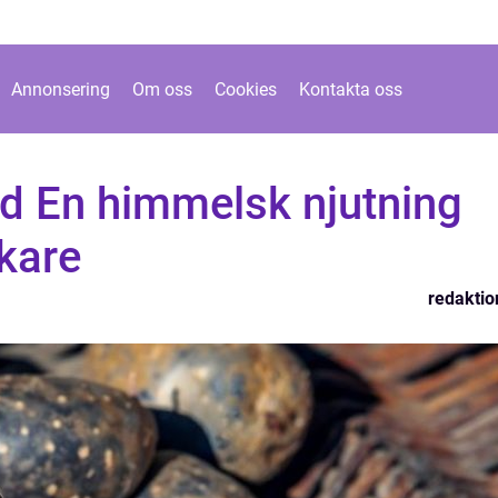
Annonsering
Om oss
Cookies
Kontakta oss
ad En himmelsk njutning
kare
redaktio