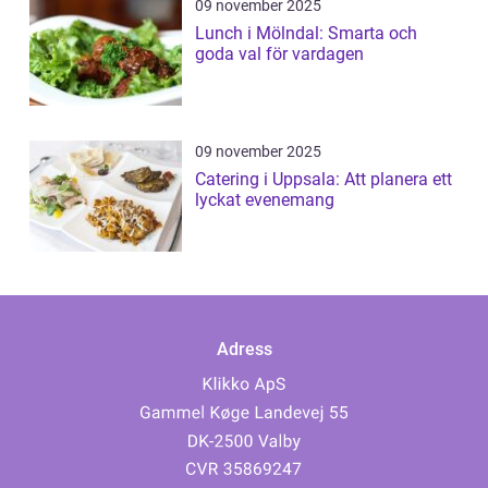
09 november 2025
Lunch i Mölndal: Smarta och
goda val för vardagen
09 november 2025
Catering i Uppsala: Att planera ett
lyckat evenemang
Adress