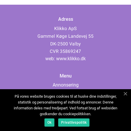
Adress
web:
www.klikko.dk
Menu
Annonsering
Om oss
På vores website bruges cookies til at huske dine indstillinger,
Cookies
statistik og personalisering af indhold og annoncer. Denne
information deles med tredjepart. Ved fortsat brug af websiden
Kontakta oss
godkender du cookiepolitikken.
Sitemap
Ok
Privatlivspolitik