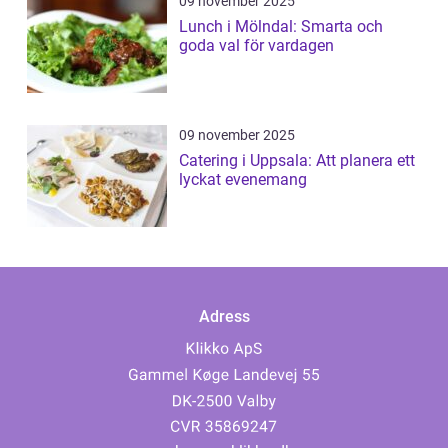
09 november 2025
Lunch i Mölndal: Smarta och
goda val för vardagen
09 november 2025
Catering i Uppsala: Att planera ett
lyckat evenemang
Adress