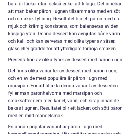
bara är läcker utan också enkel att tillaga. Det innebär
att man bakar päron i ugnen tillsammans med en söt
och smakrik fyllning. Resultatet blir ett päron med en
mjuk och krämig konsistens, som balanseras av den
krispiga ytan. Denna dessert kan avnjutas både varm
och kall, och kan serveras med olika typer av såser,
glass eller grädde för att ytterligare förhöja smaken.
Presentation av olika typer av dessert med päron i ugn
Det finns olika varianter av dessert med päron i ugn,
och en av de mest populära är päron i ugn med
marsipan. För att tillreda denna variant av desserten
fyller man päronhalvorna med marsipan och
smaksätter dem med kanel, vanilj och sirap innan de
bakas i ugnen. Resultatet blir ett läckert och sött päron
med en mild mandelsmak.
En annan populär variant är päron i ugn med