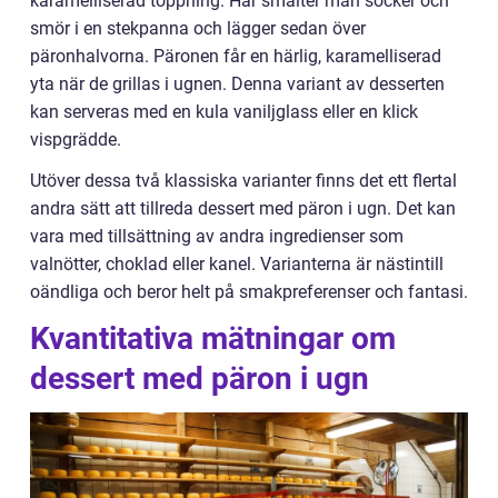
karamelliserad toppning. Här smälter man socker och
smör i en stekpanna och lägger sedan över
päronhalvorna. Päronen får en härlig, karamelliserad
yta när de grillas i ugnen. Denna variant av desserten
kan serveras med en kula vaniljglass eller en klick
vispgrädde.
Utöver dessa två klassiska varianter finns det ett flertal
andra sätt att tillreda dessert med päron i ugn. Det kan
vara med tillsättning av andra ingredienser som
valnötter, choklad eller kanel. Varianterna är nästintill
oändliga och beror helt på smakpreferenser och fantasi.
Kvantitativa mätningar om
dessert med päron i ugn