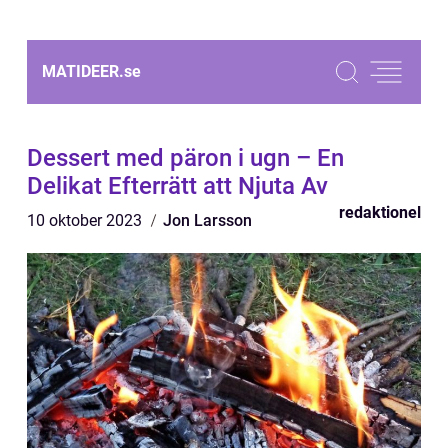
MATIDEER.
se
Dessert med päron i ugn – En
Delikat Efterrätt att Njuta Av
redaktionel
10 oktober 2023
Jon Larsson