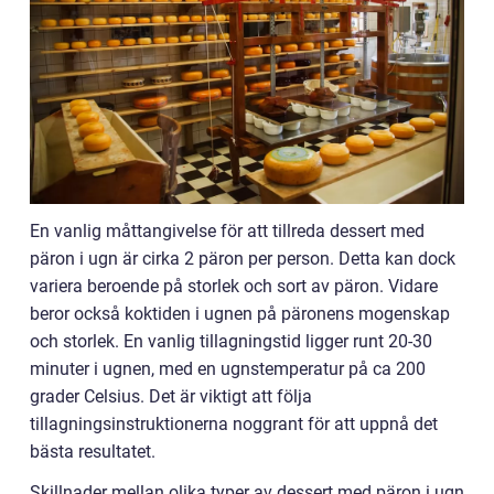
En vanlig måttangivelse för att tillreda dessert med
päron i ugn är cirka 2 päron per person. Detta kan dock
variera beroende på storlek och sort av päron. Vidare
beror också koktiden i ugnen på päronens mogenskap
och storlek. En vanlig tillagningstid ligger runt 20-30
minuter i ugnen, med en ugnstemperatur på ca 200
grader Celsius. Det är viktigt att följa
tillagningsinstruktionerna noggrant för att uppnå det
bästa resultatet.
Skillnader mellan olika typer av dessert med päron i ugn