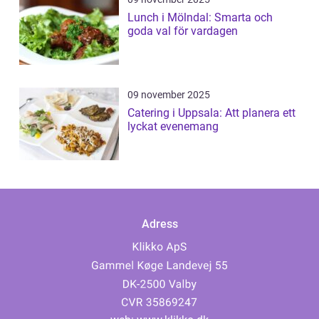
Lunch i Mölndal: Smarta och
goda val för vardagen
09 november 2025
Catering i Uppsala: Att planera ett
lyckat evenemang
Adress