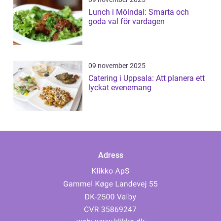
Lunch i Mölndal: Smarta och
goda val för vardagen
09 november 2025
Catering i Uppsala: Att planera ett
lyckat evenemang
Adress