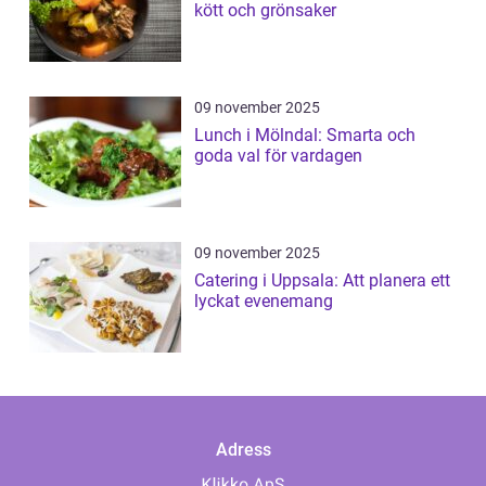
kött och grönsaker
09 november 2025
Lunch i Mölndal: Smarta och
goda val för vardagen
09 november 2025
Catering i Uppsala: Att planera ett
lyckat evenemang
Adress