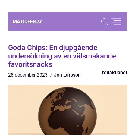
MATIDEER.
se
Goda Chips: En djupgående
undersökning av en välsmakande
favoritsnacks
redaktionel
28 december 2023
Jon Larsson