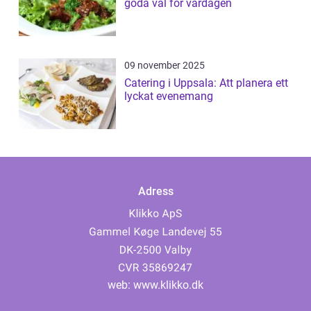
goda val för vardagen
09 november 2025
Catering i Uppsala: Att planera ett
lyckat evenemang
Adress
web:
www.klikko.dk