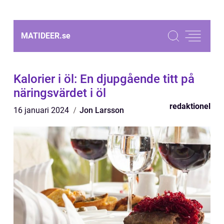
MATIDEER.
se
Kalorier i öl: En djupgående titt på
näringsvärdet i öl
redaktionel
16 januari 2024
Jon Larsson