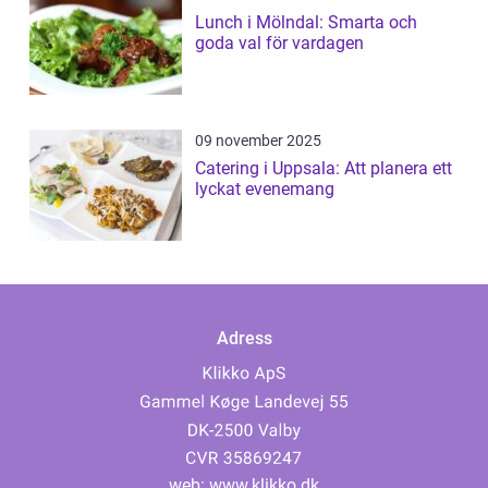
Lunch i Mölndal: Smarta och
goda val för vardagen
09 november 2025
Catering i Uppsala: Att planera ett
lyckat evenemang
Adress
web:
www.klikko.dk