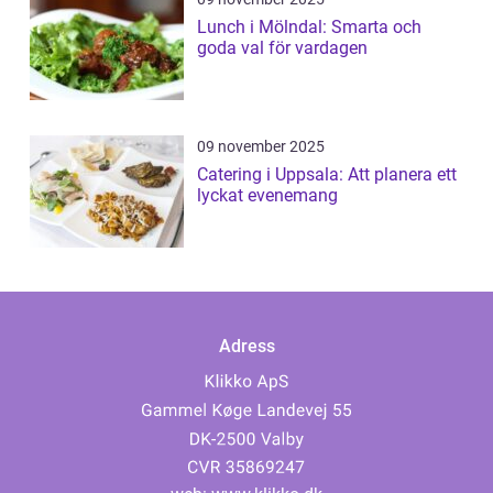
Lunch i Mölndal: Smarta och
goda val för vardagen
09 november 2025
Catering i Uppsala: Att planera ett
lyckat evenemang
Adress