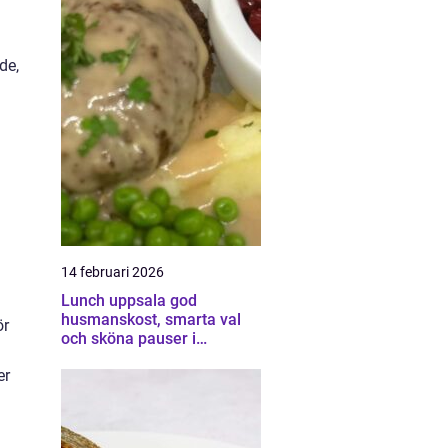
de,
14 februari 2026
Lunch uppsala god
husmanskost, smarta val
ör
och sköna pauser i
vardagen
er