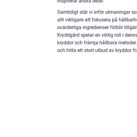
inspirerar andra delar.
Samtidigt står vi inför utmaningar s
allt viktigare att fokusera på hållbar
ovärderliga ingredienser förblir til
Kryddgård spelar en viktig roll i den
kryddor och främja hållbara metoder.
och hitta ett stort utbud av kryddor f