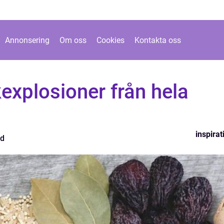
Annonsering
Om oss
Cookies
Kontakta oss
explosioner från hela
inspirat
nd