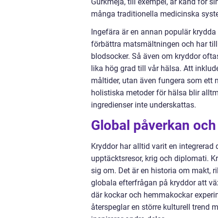
Gurkmeja, till exempel, är känd för s
många traditionella medicinska syst
Ingefära är en annan populär krydda 
förbättra matsmältningen och har till
blodsocker. Så även om kryddor oftas
lika hög grad till vår hälsa. Att inklu
måltider, utan även fungera som ett na
holistiska metoder för hälsa blir all
ingredienser inte underskattas.
Global påverkan och
Kryddor har alltid varit en integrerad
upptäcktsresor, krig och diplomati. K
sig om. Det är en historia om makt, 
globala efterfrågan på kryddor att 
där kockar och hemmakockar experime
återspeglar en större kulturell trend