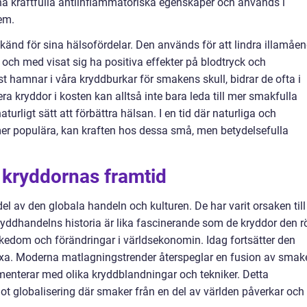
ina kraftfulla antiinflammatoriska egenskaper och används i
em.
känd för sina hälsofördelar. Den används för att lindra illamåen
 och med visat sig ha positiva effekter på blodtryck och
t hamnar i våra kryddburkar för smakens skull, bidrar de ofta i
dera kryddor i kosten kan alltså inte bara leda till mer smakfulla
turligt sätt att förbättra hälsan. I en tid där naturliga och
tmer populära, kan kraften hos dessa små, men betydelsefulla
 kryddornas framtid
 del av den globala handeln och kulturen. De har varit orsaken till
ryddhandelns historia är lika fascinerande som de kryddor den r
rikedom och förändringar i världsekonomin. Idag fortsätter den
växa. Moderna matlagningstrender återspeglar en fusion av smak
nterar med olika kryddblandningar och tekniker. Detta
 mot globalisering där smaker från en del av världen påverkar och