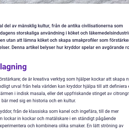
ral del av mänsklig kultur, från de antika civilisationerna som
l dagens storskaliga användning i köket och läkemedelsindustri
en utan att lämna köket och skapa smakprofiler som förstärke
elser. Denna artikel belyser hur kryddor spelar en avgörande rol
tlagning
stärkare; de är kreativa verktyg som hjälper kockar att skapa 
gt urval från hela världen kan kryddor hjälpa till att definiera 
värmen i indisk masala, eller det uppfriskande stinget av citrong
a bär med sig en historia och en kultur.
yddor, från de klassiska som kanel och ingefära, till de mer
 lockar in kockar och matälskare i en ständigt pågående
xperimentera och kombinera olika smaker. En lätt ströning av