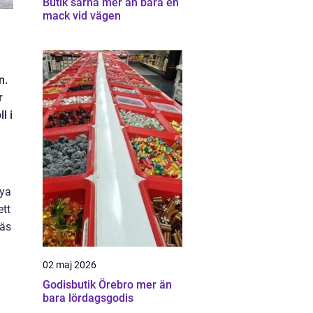
Butik särna mer än bara en
mack vid vägen
n.
r
l i
nya
ett
räs
02 maj 2026
Godisbutik Örebro mer än
bara lördagsgodis