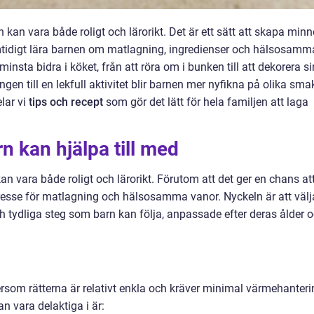
an vara både roligt och lärorikt. Det är ett sätt att skapa minn
mtidigt lära barnen om matlagning, ingredienser och hälsosamm
nsta bidra i köket, från att röra om i bunken till att dekorera s
en till en lekfull aktivitet blir barnen mer nyfikna på olika sma
elar vi
tips och recept
som gör det lätt för hela familjen att laga
n kan hjälpa till med
 vara både roligt och lärorikt. Förutom att det ger en chans at
resse för matlagning och hälsosamma vanor. Nyckeln är att välj
 tydliga steg som barn kan följa, anpassade efter deras ålder 
tersom rätterna är relativt enkla och kräver minimal värmehanteri
 vara delaktiga i är: