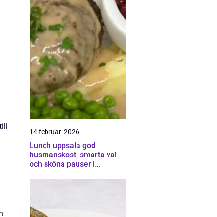
g
ill
14 februari 2026
Lunch uppsala god
husmanskost, smarta val
och sköna pauser i
vardagen
h