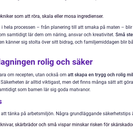
kniker som att röra, skala eller mosa ingredienser.
i hela processen – från planering till att smaka på maten – blir
om samtidigt lär dem om näring, ansvar och kreativitet.
Små st
en känner sig stolta över sitt bidrag, och familjemiddagen blir b
tlagningen rolig och säker
bara om recepten, utan också om
att skapa en trygg och rolig mi
 Säkerheten är alltid viktigast, men det finns många sätt att gör
amtidigt som barnen lär sig goda matvanor.
s
gt att tänka på arbetsmiljön. Några grundläggande säkerhetstips 
knivar, skärbrädor och små vispar minskar risken för skärskador