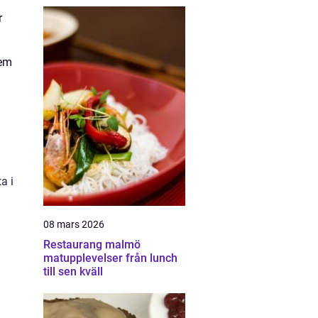
r
dem
a i
08 mars 2026
Restaurang malmö
matupplevelser från lunch
till sen kväll