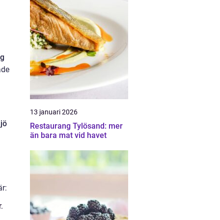
eg
åde
13 januari 2026
ljö
Restaurang Tylösand: mer
än bara mat vid havet
a
är:
.