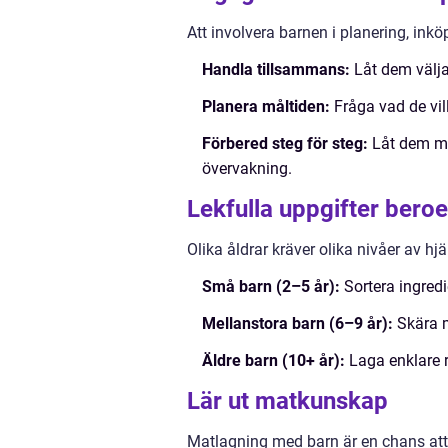
Att involvera barnen i planering, ink
Handla tillsammans:
Låt dem välja 
Planera måltiden:
Fråga vad de vill
Förbered steg för steg:
Låt dem mät
övervakning.
Lekfulla uppgifter bero
Olika åldrar kräver olika nivåer av hjä
Små barn (2–5 år):
Sortera ingredi
Mellanstora barn (6–9 år):
Skära m
Äldre barn (10+ år):
Laga enklare r
Lär ut matkunskap
Matlagning med barn är en chans att