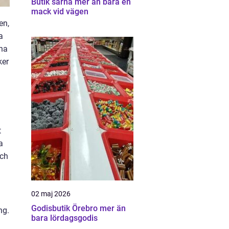
Butik särna mer än bara en
mack vid vägen
en,
a
ina
ker
t
a
och
02 maj 2026
Godisbutik Örebro mer än
ng.
bara lördagsgodis