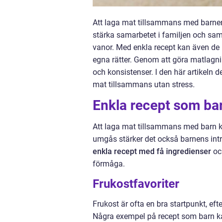
Att laga mat tillsammans med barnen k
stärka samarbetet i familjen och sa
vanor. Med enkla recept kan även de mi
egna rätter. Genom att göra matlagning
och konsistenser. I den här artikeln d
mat tillsammans utan stress.
Enkla recept som bar
Att laga mat tillsammans med barn kan
umgås stärker det också barnens int
enkla recept med få ingredienser
och
förmåga.
Frukostfavoriter
Frukost är ofta en bra startpunkt, ef
Några exempel på recept som barn kan