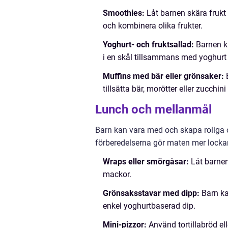
Smoothies:
Låt barnen skära frukt
och kombinera olika frukter.
Yoghurt- och fruktsallad:
Barnen k
i en skål tillsammans med yoghurt 
Muffins med bär eller grönsaker:
E
tillsätta bär, morötter eller zucchin
Lunch och mellanmål
Barn kan vara med och skapa roliga oc
förberedelserna gör maten mer locka
Wraps eller smörgåsar:
Låt barnen 
mackor.
Grönsaksstavar med dipp:
Barn ka
enkel yoghurtbaserad dip.
Mini-pizzor:
Använd tortillabröd el