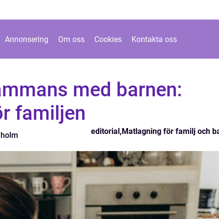
Annonsering
Om oss
Cookies
Kontakta oss
sammans med barnen:
ör familjen
editorial
,
Matlagning för familj och b
nholm