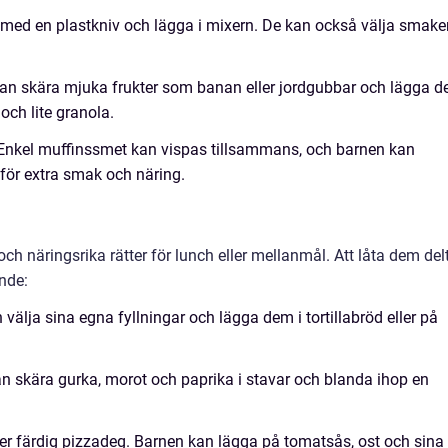
 med en plastkniv och lägga i mixern. De kan också välja smake
an skära mjuka frukter som banan eller jordgubbar och lägga 
och lite granola.
nkel muffinssmet kan vispas tillsammans, och barnen kan
i för extra smak och näring.
h näringsrika rätter för lunch eller mellanmål. Att låta dem delt
nde:
välja sina egna fyllningar och lägga dem i tortillabröd eller på
n skära gurka, morot och paprika i stavar och blanda ihop en
ler färdig pizzadeg. Barnen kan lägga på tomatsås, ost och sina