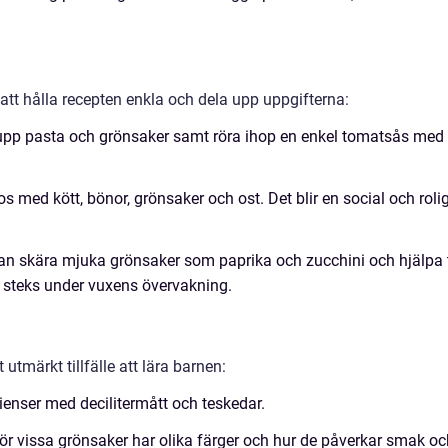
 att hålla recepten enkla och dela upp uppgifterna:
pp pasta och grönsaker samt röra ihop en enkel tomatsås med
s med kött, bönor, grönsaker och ost. Det blir en social och roli
n skära mjuka grönsaker som paprika och zucchini och hjälpa t
e steks under vuxens övervakning.
utmärkt tillfälle att lära barnen:
enser med decilitermått och teskedar.
ör vissa grönsaker har olika färger och hur de påverkar smak oc