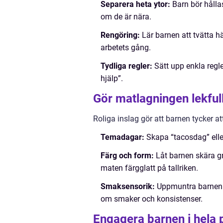
Separera heta ytor:
Barn bör hållas
om de är nära.
Rengöring:
Lär barnen att tvätta h
arbetets gång.
Tydliga regler:
Sätt upp enkla regler
hjälp”.
Gör matlagningen lekful
Roliga inslag gör att barnen tycker 
Temadagar:
Skapa “tacosdag” eller
Färg och form:
Låt barnen skära gr
maten färgglatt på tallriken.
Smaksensorik:
Uppmuntra barnen at
om smaker och konsistenser.
Engagera barnen i hela