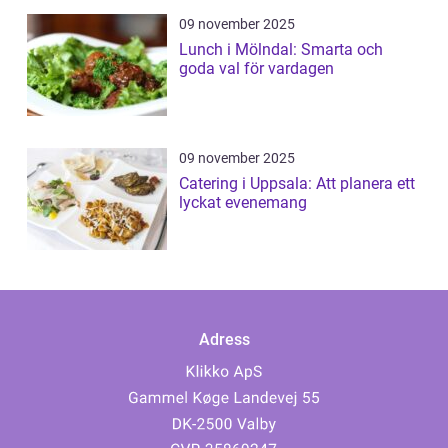
09 november 2025
Lunch i Mölndal: Smarta och
goda val för vardagen
09 november 2025
Catering i Uppsala: Att planera ett
lyckat evenemang
Adress