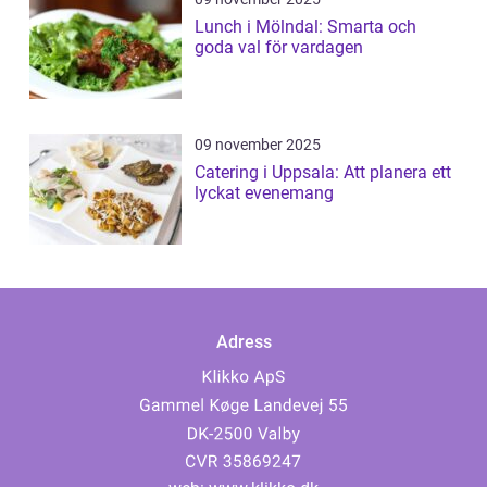
Lunch i Mölndal: Smarta och
goda val för vardagen
09 november 2025
Catering i Uppsala: Att planera ett
lyckat evenemang
Adress