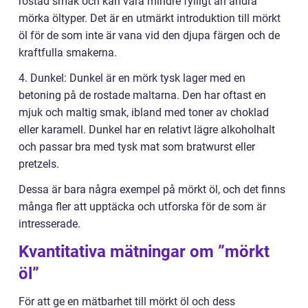
rostad smak och kan vara mindre fylligt än andra
mörka öltyper. Det är en utmärkt introduktion till mörkt
öl för de som inte är vana vid den djupa färgen och de
kraftfulla smakerna.
4. Dunkel: Dunkel är en mörk tysk lager med en
betoning på de rostade maltarna. Den har oftast en
mjuk och maltig smak, ibland med toner av choklad
eller karamell. Dunkel har en relativt lägre alkoholhalt
och passar bra med tysk mat som bratwurst eller
pretzels.
Dessa är bara några exempel på mörkt öl, och det finns
många fler att upptäcka och utforska för de som är
intresserade.
Kvantitativa mätningar om ”mörkt
öl”
För att ge en mätbarhet till mörkt öl och dess