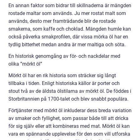
En annan faktor som bidrar till skillnaderna är mängden
rostade maltar som används. Ju mer rostat malt som
används, desto mer framträdande blir de rostade
smakerna, som kaffe och choklad. Mängden humle kan
också påverka smakprofilen, där vissa mörka öl har en
tydlig bitterhet medan andra är mer maltiga och söta.
En historisk genomgång av för- och nackdelar med
olika ”mörkt öl”
Mörkt öl har en rik historia som sträcker sig långt
tillbaka i tiden. Enligt historiska källor är porter och
stout två av de äldsta ölstilarna av mörkt öl. De föddes i
Storbritannien på 1700-talet och blev snabbt populära.
Förtjänster med mörkt öl inkluderar dess breda variation
av smaker och fyllighet, som passar både till att dricka
för sig själv eller att kombineras med mat. Mörkt öl kan
vara en spännande upplevelse för den som vill utforska