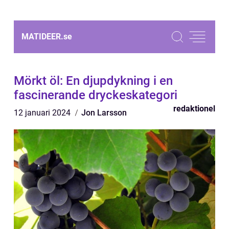
MATIDEER.
se
Mörkt öl: En djupdykning i en
fascinerande dryckeskategori
redaktionel
12 januari 2024
Jon Larsson