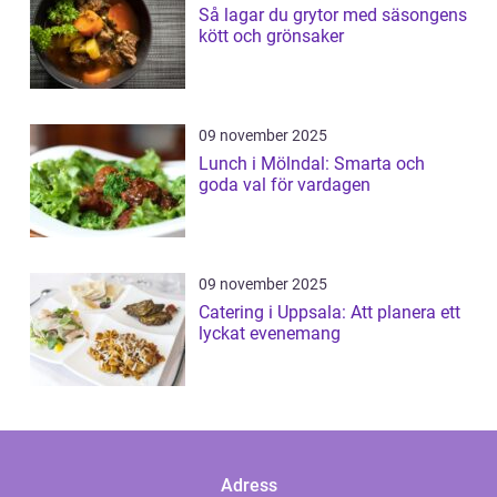
Så lagar du grytor med säsongens
kött och grönsaker
09 november 2025
Lunch i Mölndal: Smarta och
goda val för vardagen
09 november 2025
Catering i Uppsala: Att planera ett
lyckat evenemang
Adress