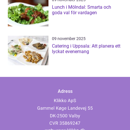
Lunch i Mölndal: Smarta och
goda val för vardagen
09 november 2025
Catering i Uppsala: Att planera ett
lyckat evenemang
Adress