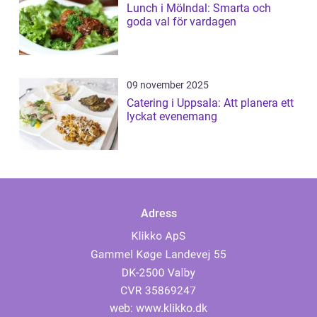
Lunch i Mölndal: Smarta och
goda val för vardagen
09 november 2025
Catering i Uppsala: Att planera ett
lyckat evenemang
Adress
web:
www.klikko.dk