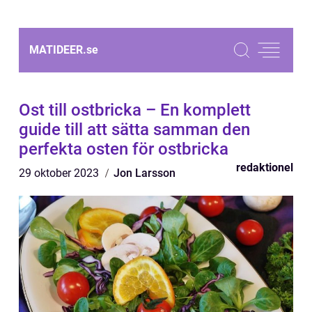
MATIDEER.
se
Ost till ostbricka – En komplett
guide till att sätta samman den
perfekta osten för ostbricka
redaktionel
29 oktober 2023
Jon Larsson