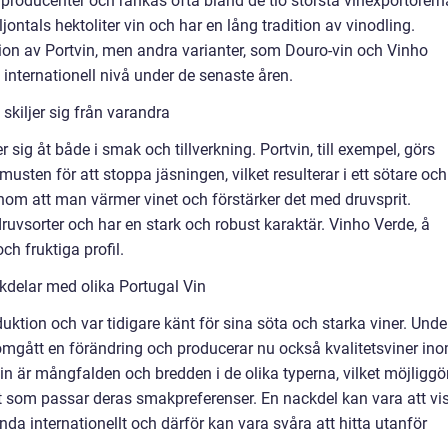
nproducenter och rankas ofta bland de tio största vinexportörern
jontals hektoliter vin och har en lång tradition av vinodling.
tion av Portvin, men andra varianter, som Douro-vin och Vinho
 internationell nivå under de senaste åren.
skiljer sig från varandra
r sig åt både i smak och tillverkning. Portvin, till exempel, görs
 musten för att stoppa jäsningen, vilket resulterar i ett sötare och
enom att man värmer vinet och förstärker det med druvsprit.
ruvsorter och har en stark och robust karaktär. Vinho Verde, å
ch fruktiga profil.
kdelar med olika Portugal Vin
duktion och var tidigare känt för sina söta och starka viner. Unde
omgått en förändring och producerar nu också kvalitetsviner in
vin är mångfalden och bredden i de olika typerna, vilket möjliggö
iant som passar deras smakpreferenser. En nackdel kan vara att vi
nda internationellt och därför kan vara svåra att hitta utanför