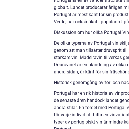
Portugal är en av världens största vi
globalt. Landet producerar årligen mil
Portugal är mest känt för sin produk
Verde, har också ökat i popularitet på
Diskussion om hur olika Portugal Vin 
De olika typerna av Portugal vin skilje
genom att man tillsätter druvsprit till
starkare vin. Madeiravin tillverkas g
Dourovinet är en blandning av olika d
andra sidan, är känt för sin fräschör o
Historisk genomgång av för- och nac
Portugal har en rik historia av vinpro
de senaste åren har dock landet gen
andra stilar. En fördel med Portugal 
för varje individ att hitta en vinvar
typer av portugisiskt vin är mindre kä