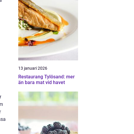
a
13 januari 2026
Restaurang Tylösand: mer
än bara mat vid havet
r
om
r
ssa