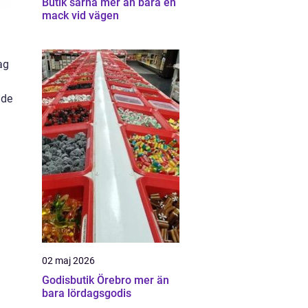
Butik särna mer än bara en
mack vid vägen
ag
 de
02 maj 2026
Godisbutik Örebro mer än
bara lördagsgodis