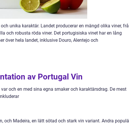
 och unika karaktär. Landet producerar en mängd olika viner, fr
tfulla och robusta röda viner. Det portugisiska vinet har en lång
ner över hela landet, inklusive Douro, Alentejo och
tation av Portugal Vin
per, var och en med sina egna smaker och karaktärsdrag. De mest
inkluderar
n, och Madeira, en lätt sötad och stark vin variant. Andra popul