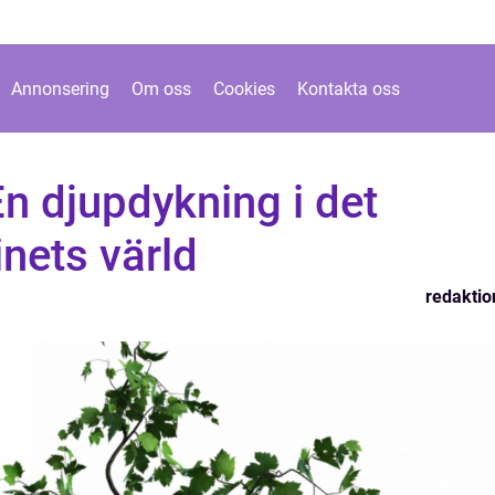
Annonsering
Om oss
Cookies
Kontakta oss
En djupdykning i det
inets värld
redaktio