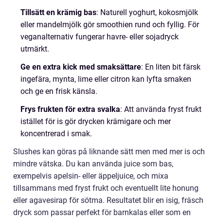
Tillsätt en krämig bas
: Naturell yoghurt, kokosmjölk
eller mandelmjölk gör smoothien rund och fyllig. För
veganalternativ fungerar havre- eller sojadryck
utmärkt.
Ge en extra kick med smaksättare
: En liten bit färsk
ingefära, mynta, lime eller citron kan lyfta smaken
och ge en frisk känsla.
Frys frukten för extra svalka
: Att använda fryst frukt
istället för is gör drycken krämigare och mer
koncentrerad i smak.
Slushes kan göras på liknande sätt men med mer is och
mindre vätska. Du kan använda juice som bas,
exempelvis apelsin- eller äppeljuice, och mixa
tillsammans med fryst frukt och eventuellt lite honung
eller agavesirap för sötma. Resultatet blir en isig, fräsch
dryck som passar perfekt för barnkalas eller som en