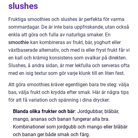
slushes
Fruktiga smoothies och slushes är perfekta för varma
sommardagar. De är inte bara uppfriskande, utan också
enkla att göra och fulla av naturliga smaker. En
smoothie
kan kombineras av frukt, bär, yoghurt eller
växtbaserade alternativ, och med is eller fryst frukt får vi
en kall och krämig konsistens som svalkar på direkten.
Slushes, å andra sidan, är mer lekfulla och serveras ofta
med en isig textur som gör varje klunk till en liten fest.
Att göra smoothies kräver egentligen bara tre steg: välja
bas, välja frukt och krydda efter smak. Här är några tips
för att få variation och spänning i dina drycker:
Blanda olika frukter och bär
: Jordgubbar, blåbär,
mango, ananas och banan fungerar alla bra.
Kombinationer som jordgubb och mango eller blåbär
och banan ger både smak och färg.