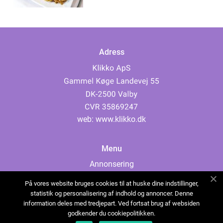
Adress
web:
www.klikko.dk
Menu
Annonsering
Om oss
På vores website bruges cookies til at huske dine indstillinger,
Cookies
statistik og personalisering af indhold og annoncer. Denne
information deles med tredjepart. Ved fortsat brug af websiden
Kontakta oss
godkender du cookiepolitikken.
Sitemap