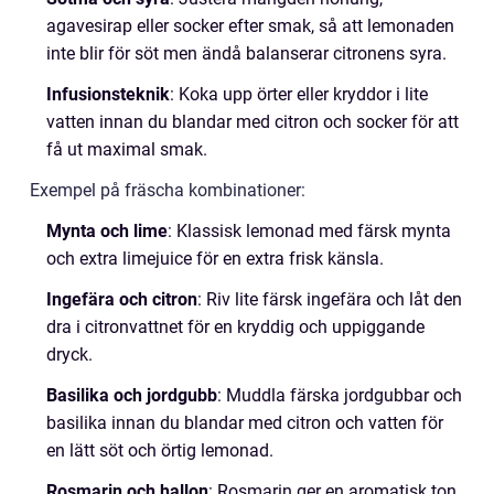
agavesirap eller socker efter smak, så att lemonaden
inte blir för söt men ändå balanserar citronens syra.
Infusionsteknik
: Koka upp örter eller kryddor i lite
vatten innan du blandar med citron och socker för att
få ut maximal smak.
Exempel på fräscha kombinationer:
Mynta och lime
: Klassisk lemonad med färsk mynta
och extra limejuice för en extra frisk känsla.
Ingefära och citron
: Riv lite färsk ingefära och låt den
dra i citronvattnet för en kryddig och uppiggande
dryck.
Basilika och jordgubb
: Muddla färska jordgubbar och
basilika innan du blandar med citron och vatten för
en lätt söt och örtig lemonad.
Rosmarin och hallon
: Rosmarin ger en aromatisk ton