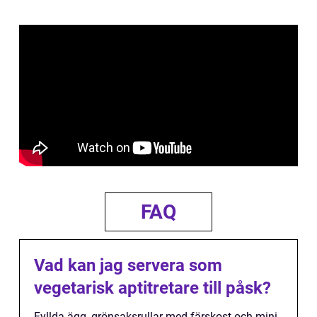
FAQ
Vad kan jag servera som
vegetarisk aptitretare till påsk?
Fyllda ägg, grönsaksrullar med färskost och mini-