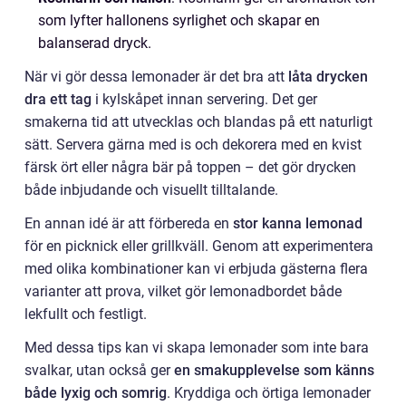
som lyfter hallonens syrlighet och skapar en
balanserad dryck.
När vi gör dessa lemonader är det bra att
låta drycken
dra ett tag
i kylskåpet innan servering. Det ger
smakerna tid att utvecklas och blandas på ett naturligt
sätt. Servera gärna med is och dekorera med en kvist
färsk ört eller några bär på toppen – det gör drycken
både inbjudande och visuellt tilltalande.
En annan idé är att förbereda en
stor kanna lemonad
för en picknick eller grillkväll. Genom att experimentera
med olika kombinationer kan vi erbjuda gästerna flera
varianter att prova, vilket gör lemonadbordet både
lekfullt och festligt.
Med dessa tips kan vi skapa lemonader som inte bara
svalkar, utan också ger
en smakupplevelse som känns
både lyxig och somrig
. Kryddiga och örtiga lemonader