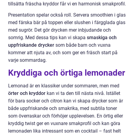
tillsätta fräscha kryddor får vi en harmonisk smakprofil.
Presentation spelar också roll. Servera smoothien i glas
med färska bär på toppen eller slushen i färgglada glas
med sugrör. Det gör drycken mer inbjudande och
somrig. Med dessa tips kan vi skapa
smaskiga och
uppfriskande drycker
som både barn och vuxna
kommer att njuta av, och som ger en fräsch start på
varje sommardag.
Kryddiga och örtiga lemonader
Lemonad är en klassiker under sommaren, men med
örter och kryddor
kan vi ta den till nästa nivå. Istället
för bara socker och citron kan vi skapa drycker som är
både uppfriskande och smakrika, med subtila toner
som överraskar och förhöjer upplevelsen. En örtig eller
kryddig twist ger en vuxnare smakprofil och kan göra
lemonaden lika intressant som en cocktail – fast helt