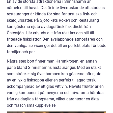
En av de största attraktionerna i Simrishamn är
närheten till havet. Det är inte överraskande att stadens
restauranger är kända för sina fantastiska fisk- och
skaldjursrätter. På Sjöfolkets Rökeri och Restaurang
kan gästerna njuta av dagsfärsk fisk direkt från
Östersjön. Här erbjuds allt från rökt lax och sill till
friterade fiskplattor. Den avslappnade atmosfären och
den vänliga servicen gör det till en perfekt plats för både
familjer och par.
Några steg bort finner man Hamnkrogen, en annan
pärla bland Simrishamns restauranger. Med en utsikt
som sträcker sig över hamnen kan gästerna här njuta
av en lyxig fisksoppa eller en perfekt tillagad torsk,
ackompanjerad av ett glas vitt vin. Havets frukter är en
vanlig komponent på menyerna och råvarorna hämtas
från de dagliga fångsterna, vilket garanterar en äkta
och fräsch smakupplevelse.