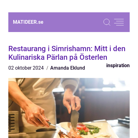
MATIDEER.
se
Restaurang i Simrishamn: Mitt i den
Kulinariska Pärlan på Österlen
inspiration
02 oktober 2024
Amanda Eklund