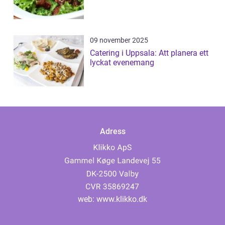
09 november 2025
Catering i Uppsala: Att planera ett
lyckat evenemang
Adress
web:
www.klikko.dk