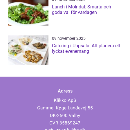
Lunch i Mölndal: Smarta och
goda val för vardagen
09 november 2025
Catering i Uppsala: Att planera ett
lyckat evenemang
Adress