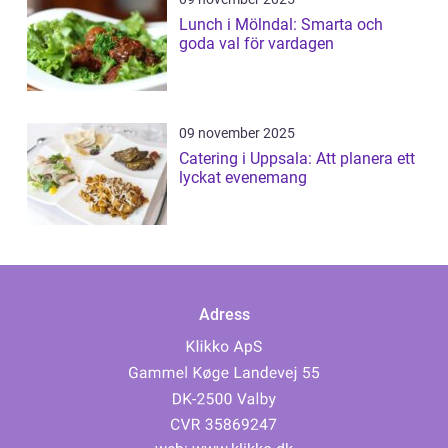
Lunch i Mölndal: Smarta och
goda val för vardagen
09 november 2025
Catering i Uppsala: Att planera ett
lyckat evenemang
Adress