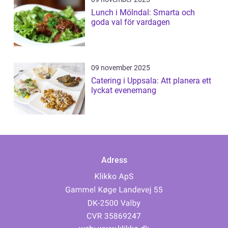
Lunch i Mölndal: Smarta och
goda val för vardagen
09 november 2025
Catering i Uppsala: Att planera ett
lyckat evenemang
Adress