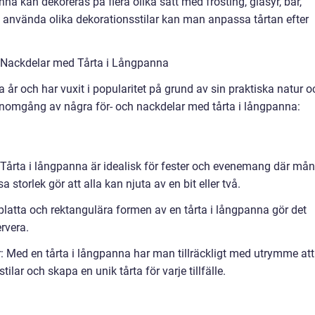
nna kan dekoreras på flera olika sätt med frosting, glasyr, bär,
 använda olika dekorationsstilar kan man anpassa tårtan efter
 Nackdelar med Tårta i Långpanna
 år och har vuxit i popularitet på grund av sin praktiska natur o
 genomgång av några för- och nackdelar med tårta i långpanna:
Tårta i långpanna är idealisk för fester och evenemang där må
storlek gör att alla kan njuta av en bit eller två.
platta och rektangulära formen av en tårta i långpanna gör det
ervera.
lar: Med en tårta i långpanna har man tillräckligt med utrymme att
lar och skapa en unik tårta för varje tillfälle.