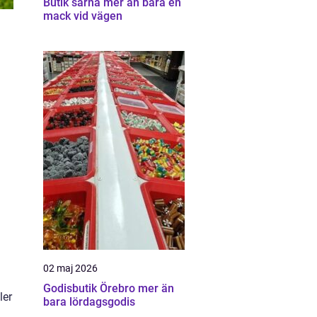
Butik särna mer än bara en
mack vid vägen
02 maj 2026
Godisbutik Örebro mer än
ler
bara lördagsgodis