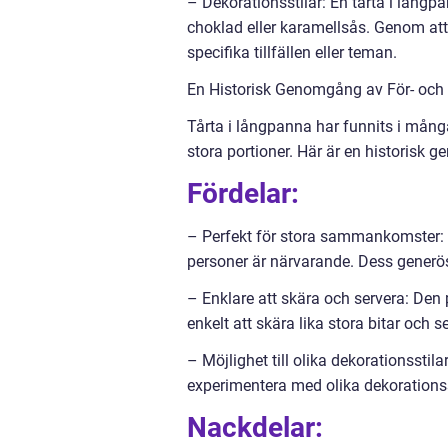
– Dekorationsstilar: En tårta i långpa
choklad eller karamellsås. Genom att
specifika tillfällen eller teman.
En Historisk Genomgång av För- och
Tårta i långpanna har funnits i många
stora portioner. Här är en historisk
Fördelar:
– Perfekt för stora sammankomster: 
personer är närvarande. Dess generösa 
– Enklare att skära och servera: Den 
enkelt att skära lika stora bitar och s
– Möjlighet till olika dekorationssti
experimentera med olika dekorationssti
Nackdelar: