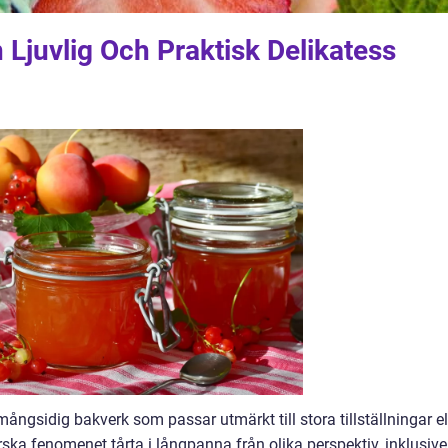
 Ljuvlig Och Praktisk Delikatess
ångsidig bakverk som passar utmärkt till stora tillställningar el
rska fenomenet tårta i långpanna från olika perspektiv, inklusive