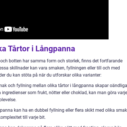
ika Tårtor i Långpanna
d och botten har samma form och storlek, finns det fortfarande
essa skillnader kan vara smaken, fyllningen eller till och med
ader du kan stöta på när du utforskar olika varianter:
ak och fyllning mellan olika tårtor i långpanna skapar oändlig
ingredienser som frukt, nötter eller choklad, kan man göra varj
plevelse.
gpanna kan ha en dubbel fyllning eller flera skikt med olika smak
mplexitet till varje bit.