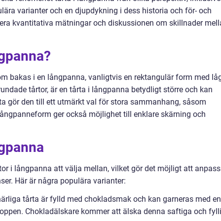
ulära varianter och en djupdykning i dess historia och för- och
era kvantitativa mätningar och diskussionen om skillnader mel
ngpanna?
som bakas i en långpanna, vanligtvis en rektangulär form med lå
a rundade tårtor, är en tårta i långpanna betydligt större och kan
a gör den till ett utmärkt val för stora sammanhang, såsom
s långpanneform ger också möjlighet till enklare skärning och
ngpanna
or i långpanna att välja mellan, vilket gör det möjligt att anpas
ser. Här är några populära varianter:
härliga tårta är fylld med chokladsmak och kan garneras med en
 toppen. Chokladälskare kommer att älska denna saftiga och fyll