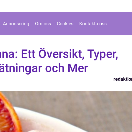
Annonsering
Om oss
Cookies
Kontakta oss
na: Ett Översikt, Typer,
Mätningar och Mer
redaktio