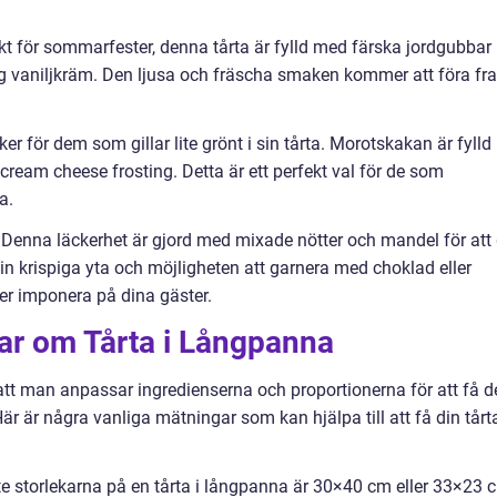
kt för sommarfester, denna tårta är fylld med färska jordgubbar
ig vaniljkräm. Den ljusa och fräscha smaken kommer att föra fr
r för dem som gillar lite grönt i sin tårta. Morotskakan är fylld
 cream cheese frosting. Detta är ett perfekt val för de som
a.
 Denna läckerhet är gjord med mixade nötter och mandel för att
in krispiga yta och möjligheten att garnera med choklad eller
er imponera på dina gäster.
gar om Tårta i Långpanna
 att man anpassar ingredienserna och proportionerna för att få d
 är några vanliga mätningar som kan hjälpa till att få din tårta
e storlekarna på en tårta i långpanna är 30×40 cm eller 33×23 