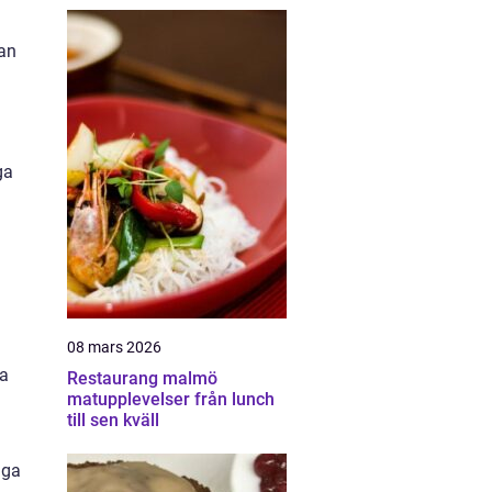
lan
ga
08 mars 2026
sa
Restaurang malmö
matupplevelser från lunch
till sen kväll
iga