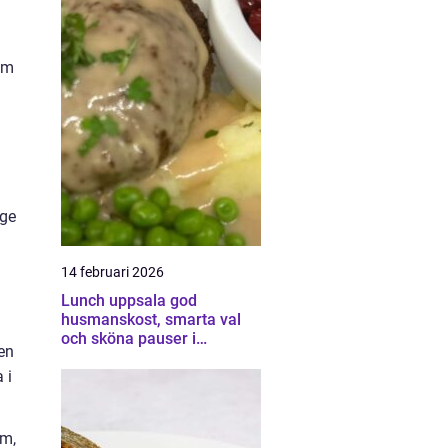
am
 ge
14 februari 2026
Lunch uppsala god
husmanskost, smarta val
och sköna pauser i
en
vardagen
 i
cm,