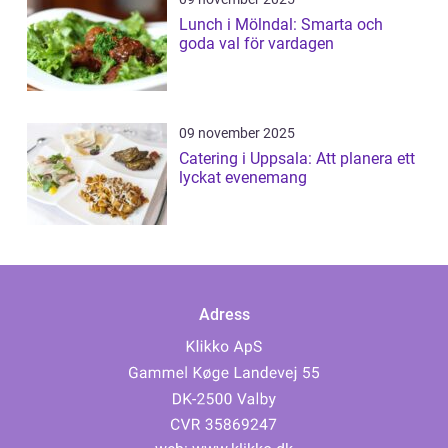
Lunch i Mölndal: Smarta och
goda val för vardagen
09 november 2025
Catering i Uppsala: Att planera ett
lyckat evenemang
Adress