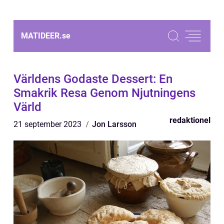
MATIDEER.
se
Världens Godaste Dessert: En
Smakrik Resa Genom Njutningens
Värld
redaktionel
21 september 2023
Jon Larsson