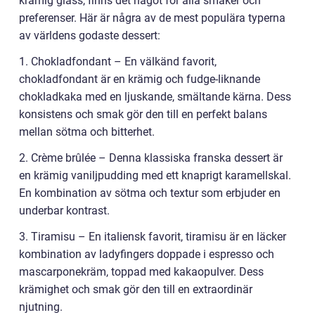
krämig glass, finns det något för alla smaker och
preferenser. Här är några av de mest populära typerna
av världens godaste dessert:
1. Chokladfondant – En välkänd favorit,
chokladfondant är en krämig och fudge-liknande
chokladkaka med en ljuskande, smältande kärna. Dess
konsistens och smak gör den till en perfekt balans
mellan sötma och bitterhet.
2. Crème brûlée – Denna klassiska franska dessert är
en krämig vaniljpudding med ett knaprigt karamellskal.
En kombination av sötma och textur som erbjuder en
underbar kontrast.
3. Tiramisu – En italiensk favorit, tiramisu är en läcker
kombination av ladyfingers doppade i espresso och
mascarponekräm, toppad med kakaopulver. Dess
krämighet och smak gör den till en extraordinär
njutning.