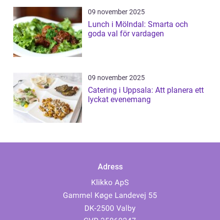
09 november 2025
Lunch i Mölndal: Smarta och
goda val för vardagen
09 november 2025
Catering i Uppsala: Att planera ett
lyckat evenemang
Adress