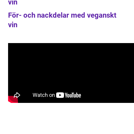
vin
För- och nackdelar med veganskt
vin