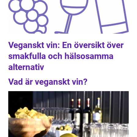
Veganskt vin: En översikt över
smakfulla och hälsosamma
alternativ
Vad är veganskt vin?